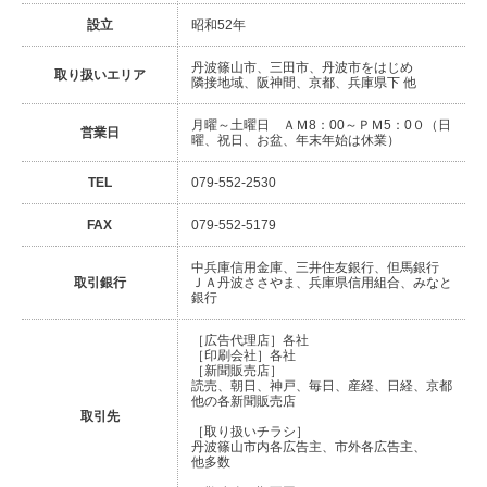
設立
昭和52年
丹波篠山市、三田市、丹波市をはじめ
取り扱いエリア
隣接地域、阪神間、京都、兵庫県下 他
月曜～土曜日 ＡＭ8：00～ＰＭ5：0０（日
営業日
曜、祝日、お盆、年末年始は休業）
TEL
079-552-2530
FAX
079-552-5179
中兵庫信用金庫、三井住友銀行、但馬銀行
取引銀行
ＪＡ丹波ささやま、兵庫県信用組合、みなと
銀行
［広告代理店］各社
［印刷会社］各社
［新聞販売店］
読売、朝日、神戸、毎日、産経、日経、京都
他の各新聞販売店
取引先
［取り扱いチラシ］
丹波篠山市内各広告主、市外各広告主、
他多数