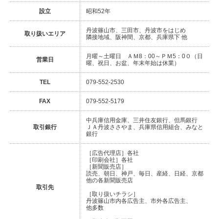
設立
昭和52年
丹波篠山市、三田市、丹波市をはじめ
取り扱いエリア
隣接地域、阪神間、京都、兵庫県下 他
月曜～土曜日 ＡＭ8：00～ＰＭ5：0０（日
営業日
曜、祝日、お盆、年末年始は休業）
TEL
079-552-2530
FAX
079-552-5179
中兵庫信用金庫、三井住友銀行、但馬銀行
取引銀行
ＪＡ丹波ささやま、兵庫県信用組合、みなと
銀行
［広告代理店］各社
［印刷会社］各社
［新聞販売店］
読売、朝日、神戸、毎日、産経、日経、京都
他の各新聞販売店
取引先
［取り扱いチラシ］
丹波篠山市内各広告主、市外各広告主、
他多数